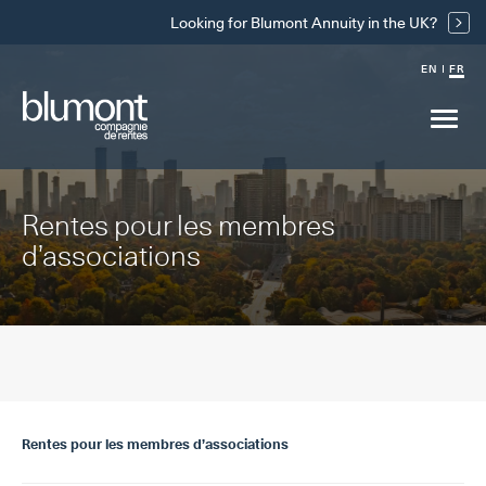
passer
Looking for Blumont Annuity in the UK?
au
contenu
EN
FR
principal
Main
menu
drop
Rentes pour les membres
d’associations
Rentes pour les membres d’associations