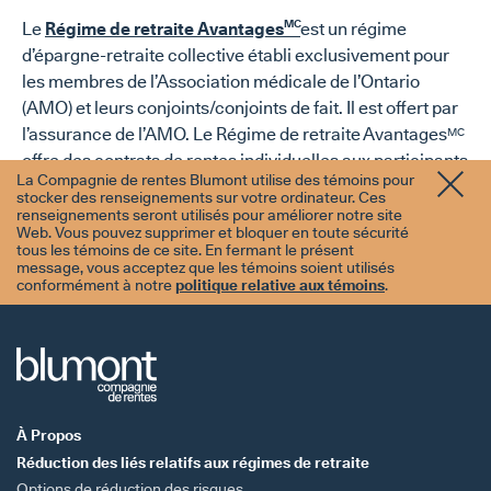
MC
Le
Régime de retraite Avantages
est un régime
d’épargne-retraite collective établi exclusivement pour
les membres de l’Association médicale de l’Ontario
(AMO) et leurs conjoints/conjoints de fait. Il est offert par
l’assurance de l’AMO. Le Régime de retraite Avantages
MC
offre des contrats de rentes individuelles aux participants
La Compagnie de rentes Blumont utilise des témoins pour
par l’intermédiaire de son fournisseur, la Compagnie de
stocker des renseignements sur votre ordinateur. Ces
rentes Blumont.
renseignements seront utilisés pour améliorer notre site
Web. Vous pouvez supprimer et bloquer en toute sécurité
tous les témoins de ce site. En fermant le présent
message, vous acceptez que les témoins soient utilisés
conformément à notre
politique relative aux témoins
.
À Propos
Réduction des
liés relatifs
aux régimes
de retraite
Options de
réduction
des risques