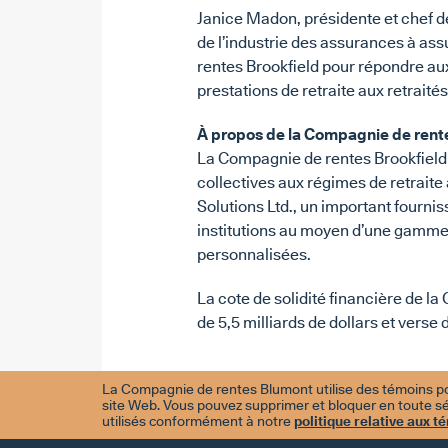
Janice Madon, présidente et chef de
de l’industrie des assurances à as
rentes Brookfield pour répondre aux 
prestations de retraite aux retraités
À propos de la Compagnie de rente
La Compagnie de rentes Brookfield e
collectives aux régimes de retraite
Solutions Ltd., un important fournis
institutions au moyen d’une gamme d
personnalisées.
La cote de solidité financière de la
de 5,5 milliards de dollars et vers
AUTRES NOUVELLES
La Compagnie de rentes Blumont utilise des témoins po
site Web. Vous pouvez supprimer et bloquer en toute sé
utilisés conformément à notre
politique relative aux t