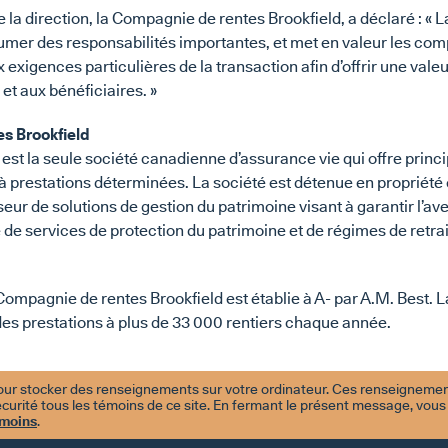
 la direction, la Compagnie de rentes Brookfield, a déclaré : « 
sumer des responsabilités importantes, et met en valeur les c
exigences particulières de la transaction afin d’offrir une vale
 et aux bénéficiaires. »
s Brookfield
st la seule société canadienne d’assurance vie qui offre princ
 à prestations déterminées. La société est détenue en propriété
seur de solutions de gestion du patrimoine visant à garantir l’ave
e services de protection du patrimoine et de régimes de retrait
 Compagnie de rentes Brookfield est établie à A- par A.M. Best. La
e des prestations à plus de 33 000 rentiers chaque année.
ur stocker des renseignements sur votre ordinateur. Ces renseignements
curité tous les témoins de ce site. En fermant le présent message, vous
émoins
.