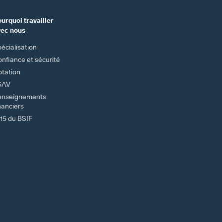
urquoi travailler
vec nous
écialisation
nfiance et sécurité
tation
SAV
enseignements
nanciers
15 du BSIF