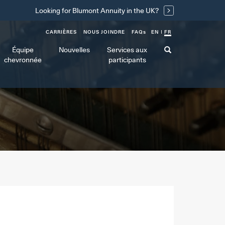
Looking for Blumont Annuity in the UK?
CARRIÈRES
NOUS JOINDRE
FAQ
s
EN
FR
Équipe
Nouvelles
Services aux
chevronnée
participants